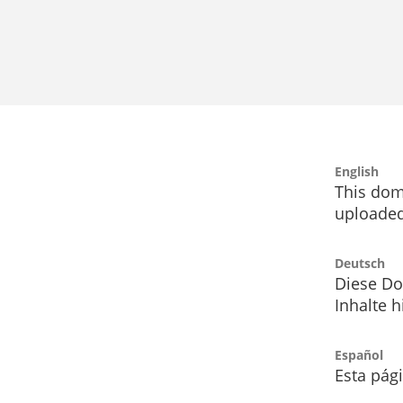
English
This dom
uploaded
Deutsch
Diese Do
Inhalte h
Español
Esta pág