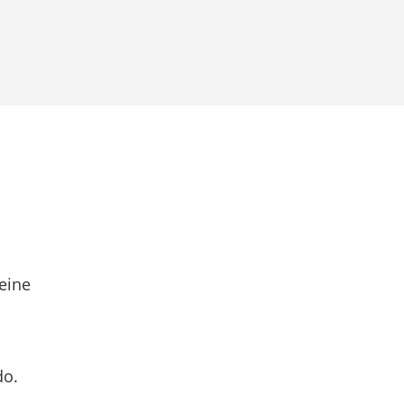
eine
do.